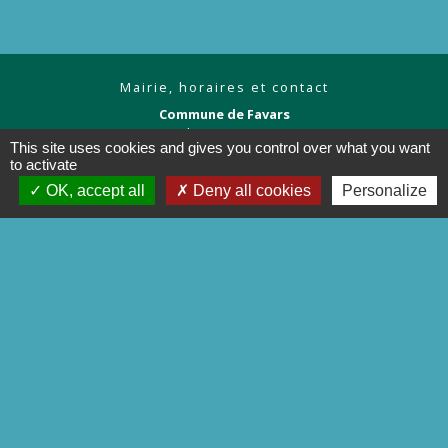
Mairie, horaires et contact
Commune de Favars
1 Place Jean Bertin
This site uses cookies and gives you control over what you want
19330 Favars - FRANCE
to activate
+33 5 55 29 31 84
OK, accept all
Deny all cookies
Personalize
Contact par formulaire
Liens
Préfecture de la Corrèze