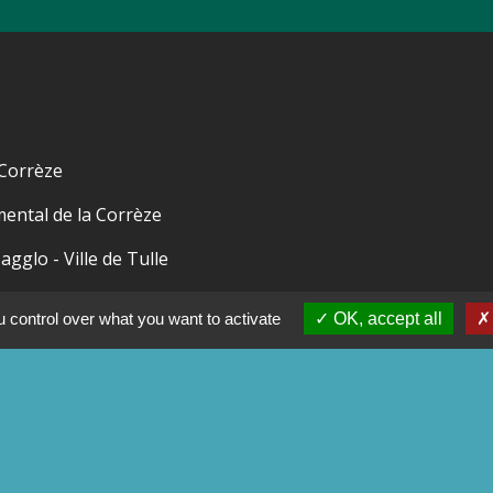
 Corrèze
ental de la Corrèze
e agglo - Ville de Tulle
ameyrat
 control over what you want to activate
OK, accept all
nt-Mexant
tions légales
-
Politique de confidentialité
-
Accessibilité
Site créé en partenariat avec Réseau d