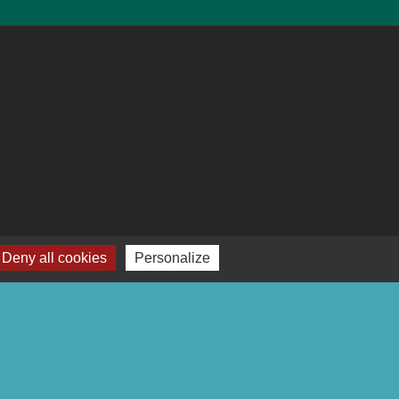
Deny all cookies
Personalize
-
Plan du site
-
Gestion des cookies
es Communes