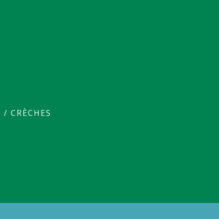
E
/
CRÈCHES