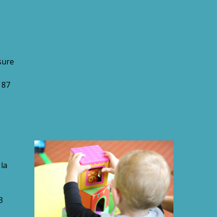
sure
 87
 la
3