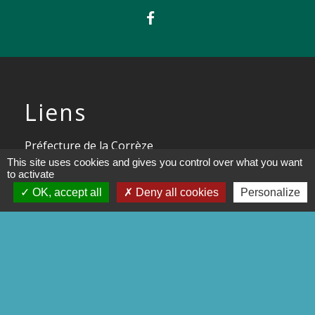
Liens
Préfecture de la Corrèze
This site uses cookies and gives you control over what you want
Conseil départemental de la
to activate
Corrèze
OK, accept all
Deny all cookies
Personalize
Site officiel Tulle agglo - Ville de
Tulle
Commune de Chameyrat
Commune de Saint-Mexant