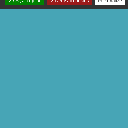
OK, accept all
Deny all cookies
Personalize
Liens
Préfecture de la Corrèze
Conseil départemental de la
Corrèze
Site officiel Tulle agglo - Ville de
Tulle
Commune de Chameyrat
Commune de Saint-Mexant