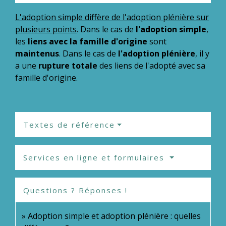
L'adoption simple diffère de l'adoption plénière sur
plusieurs points
. Dans le cas de
l'adoption simple
,
les
liens avec la famille d'origine
sont
maintenus
. Dans le cas de
l'adoption plénière
, il y
a une
rupture totale
des liens de l'adopté avec sa
famille d'origine.
Textes de référence
Services en ligne et formulaires
Questions ? Réponses !
Adoption simple et adoption plénière : quelles