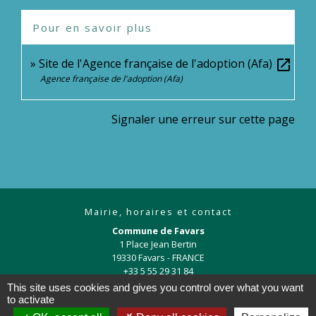
Pour en savoir plus
Site de l'Agence française de l'adoption (Afa)
open_in_new
Agence française de l'adoption (Afa)
Signaler une erreur sur cette page
Mairie, horaires et contact
Commune de Favars
1 Place Jean Bertin
19330 Favars - FRANCE
+33 5 55 29 31 84
This site uses cookies and gives you control over what you want
Contact par formulaire
to activate