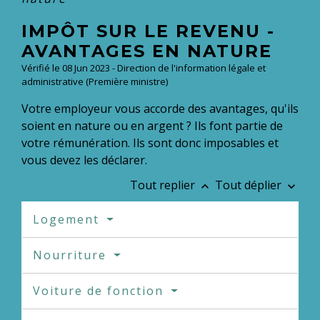
IMPÔT SUR LE REVENU -
AVANTAGES EN NATURE
Vérifié le 08 Jun 2023 - Direction de l'information légale et
administrative (Première ministre)
Votre employeur vous accorde des avantages, qu'ils
soient en nature ou en argent ? Ils font partie de
votre rémunération. Ils sont donc imposables et
vous devez les déclarer.
Tout replier
Tout déplier
keyboard_arrow_up
keyboard_arrow_down
Logement
Nourriture
Voiture de fonction