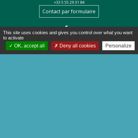
+33 5 55 29 31 84
Contact par formulaire
This site uses cookies and gives you control over what you want
to activate
OK, accept all
Deny all cookies
Personalize
Liens
Préfecture de la Corrèze
Conseil départemental de la
Corrèze
Site officiel Tulle agglo - Ville de
Tulle
Commune de Chameyrat