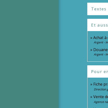
Textes
Et auss
Achat à 
Argent - 
Douane :
Argent - 
Pour en
Fiche pr
Direction 
Vente de
Agence nat