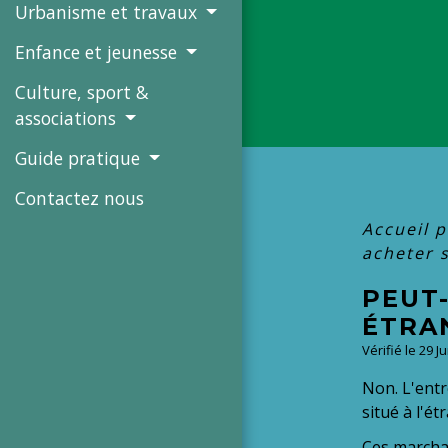
Urbanisme et travaux
Enfance et jeunesse
Culture, sport &
associations
Guide pratique
Contactez nous
Accueil p
acheter s
PEUT
ÉTRAN
Vérifié le 29 J
Non. L'entr
situé à l'ét
Ces marchan