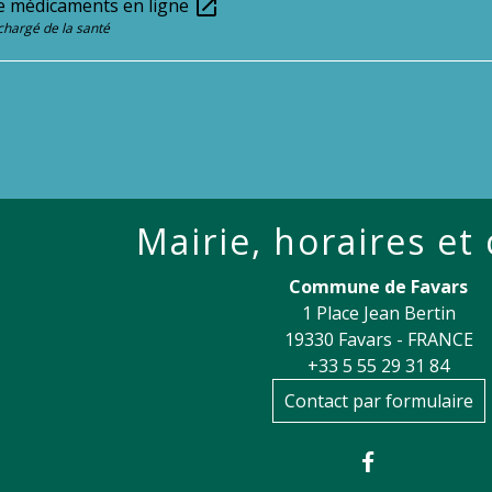
e médicaments en ligne
open_in_new
chargé de la santé
Mairie, horaires et
Commune de Favars
1 Place Jean Bertin
19330 Favars - FRANCE
+33 5 55 29 31 84
Contact par formulaire