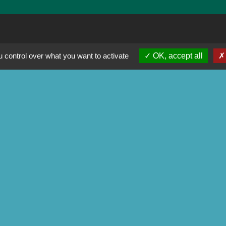
 control over what you want to activate
OK, accept all
 Corrèze
ental de la Corrèze
e agglo - Ville de Tulle
ameyrat
nt-Mexant
tions légales
-
Politique de confidentialité
-
Accessibilité
Site créé en partenariat avec Réseau d