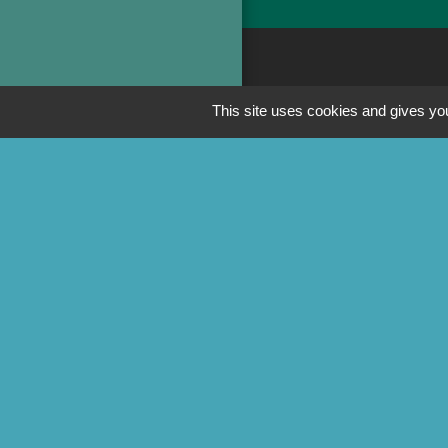
Liens
This site uses cookies and gives you
Préfecture de la
Conseil départem
Site officiel Tull
Commune de Ch
Commune de Sai
Men