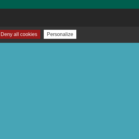
Deny all cookies
Personalize
-
Plan du site
-
Gestion des cookies
es Communes