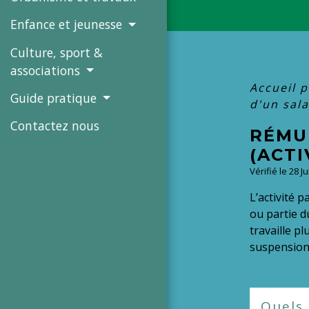
Enfance et jeunesse
Culture, sport &
associations
Accueil p
Guide pratique
d'un sala
Contactez nous
RÉMU
(ACTI
Vérifié le 28 J
L’activité p
ou partie d
travaille pl
suspension 
Quels 