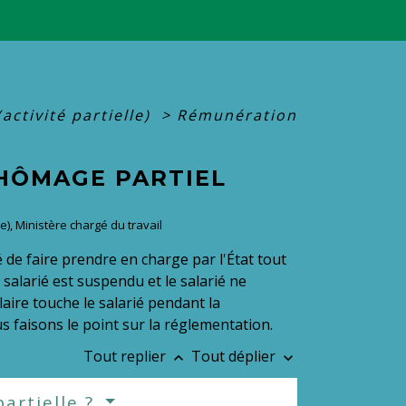
activité partielle)
>
Rémunération
CHÔMAGE PARTIEL
re), Ministère chargé du travail
té de faire prendre en charge par l'État tout
 salarié est suspendu et le salarié ne
salaire touche le salarié pendant la
 faisons le point sur la réglementation.
Tout replier
Tout déplier
keyboard_arrow_up
keyboard_arrow_down
partielle ?