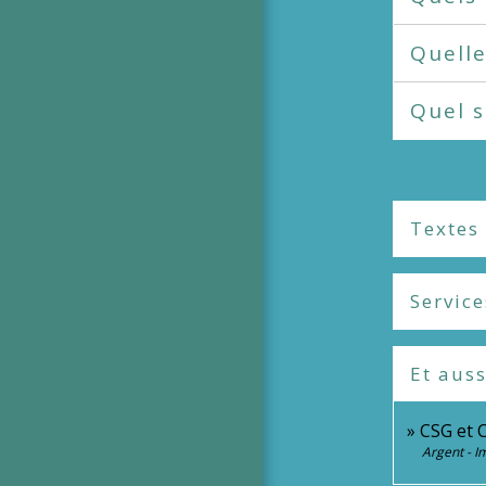
Quelle
Quel s
Textes
Service
Et auss
CSG et 
Argent - 