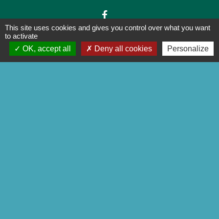
This site uses cookies and gives you control over what you want
to activate
OK, accept all
Deny all cookies
Personalize
Liens
Préfecture de la Corrèze
Conseil départemental de la
Corrèze
Site officiel Tulle agglo - Ville de
Tulle
Commune de Chameyrat
Commune de Saint-Mexant