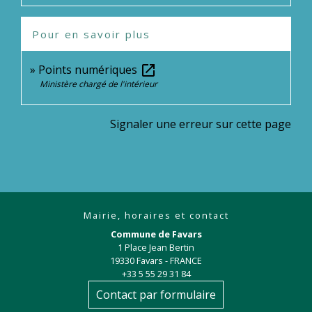
Pour en savoir plus
Points numériques
open_in_new
Ministère chargé de l'intérieur
Signaler une erreur sur cette page
Mairie, horaires et contact
Commune de Favars
1 Place Jean Bertin
19330 Favars - FRANCE
+33 5 55 29 31 84
Contact par formulaire