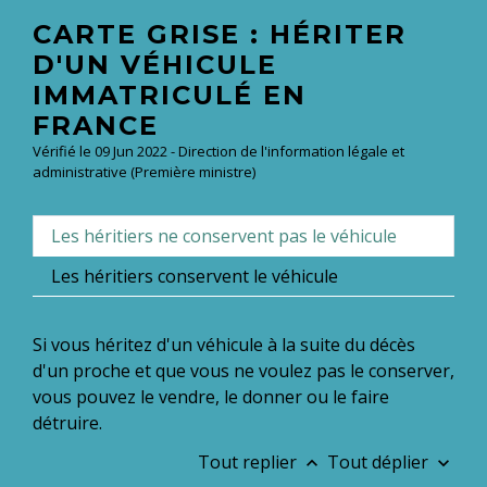
CARTE GRISE : HÉRITER
D'UN VÉHICULE
IMMATRICULÉ EN
FRANCE
Vérifié le 09 Jun 2022 - Direction de l'information légale et
administrative (Première ministre)
Les héritiers ne conservent pas le véhicule
Les héritiers conservent le véhicule
Si vous héritez d'un véhicule à la suite du décès
d'un proche et que vous ne voulez pas le conserver,
vous pouvez le vendre, le donner ou le faire
détruire.
Tout replier
Tout déplier
keyboard_arrow_up
keyboard_arrow_down