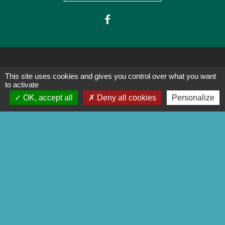
This site uses cookies and gives you control over what you want
Liens
to activate
OK, accept all
Deny all cookies
Personalize
Préfecture de la Corrèze
Conseil départemental de la
Corrèze
Site officiel Tulle agglo - Ville de
Tulle
Commune de Chameyrat
Commune de Saint-Mexant