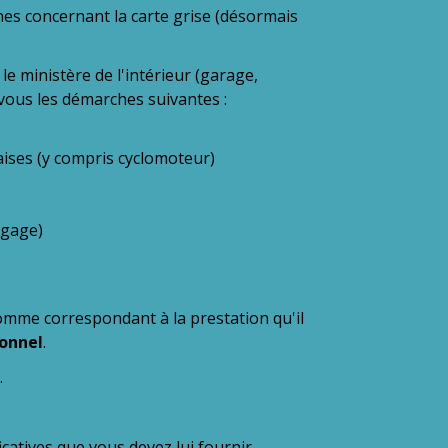
es concernant la carte grise (désormais
le ministère de l'intérieur (garage,
 vous les démarches suivantes :
aises (y compris cyclomoteur)
 gage)
somme correspondant à la prestation qu'il
ionnel
.
.
catives que vous devez lui fournir,