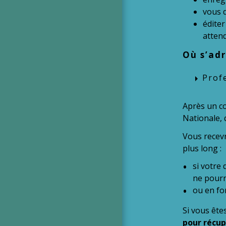
vous 
édite
attend
Où s’adr
Prof
arrow_right
Après un c
Nationale, q
Vous recevr
plus long :
si votre 
ne pourra
ou en fo
Si vous ête
pour récup