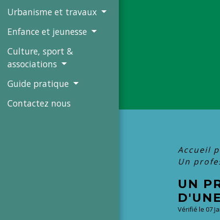
Urbanisme et travaux
Enfance et jeunesse
Culture, sport &
associations
Guide pratique
Contactez nous
Accueil p
Un profe
UN P
D'UN
Vérifié le 07 J