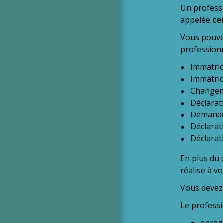
Un professi
appelée
ce
Vous pouv
professionn
Immatric
Immatric
Changeme
Déclarati
Demande d
Déclarat
Déclarat
En plus du 
réalise à v
Vous devez 
Le professi
enregi