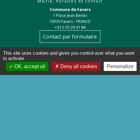
Mairie, horaires et contact
Commune de Favars
1 Place Jean Bertin
19330 Favars - FRANCE
+33 5 55 29 31 84
Contact par formulaire
This site uses cookies and gives you control over what you want
to activate
OK, accept all
Deny all cookies
Personalize
Liens
Préfecture de la Corrèze
Conseil départemental de la
Corrèze