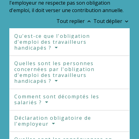
l'employeur ne respecte pas son obligation
d'emploi, il doit verser une contribution annuelle.
Tout replier
Tout déplier
keyboard_arrow_up
keyboard_arrow_down
Qu'est-ce que l'obligation
d'emploi des travailleurs
handicapés ?
Quelles sont les personnes
concernées par l'obligation
d'emploi des travailleurs
handicapés ?
Comment sont décomptés les
salariés ?
Déclaration obligatoire de
l'employeur