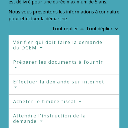
est délivré pour une durée maximum de 5 ans.
Nous vous présentons les informations à connaître
pour effectuer la démarche.
Tout replier
Tout déplier
keyboard_arrow_up
keyboard_arrow_down
Vérifier qui doit faire la demande
du DCEM
Préparer les documents à fournir
Effectuer la demande sur internet
Acheter le timbre fiscal
Attendre l'instruction de la
demande