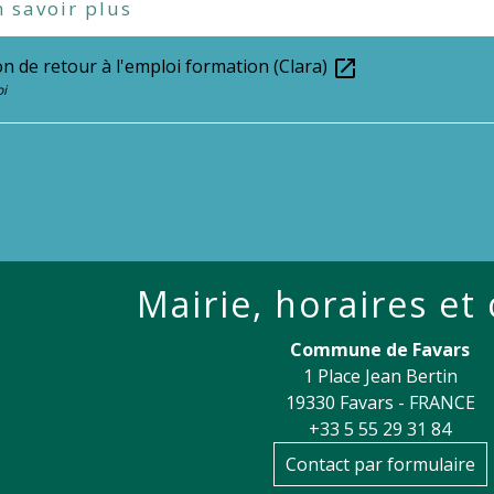
 savoir plus
on de retour à l'emploi formation (Clara)
open_in_new
i
Mairie, horaires et
Commune de Favars
1 Place Jean Bertin
19330 Favars - FRANCE
+33 5 55 29 31 84
Contact par formulaire