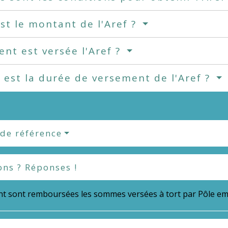
st le montant de l'Aref ?
t est versée l'Aref ?
 est la durée de versement de l'Aref ?
 de référence
ons ? Réponses !
 sont remboursées les sommes versées à tort par Pôle em