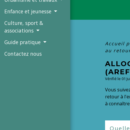
Enfance et jeunesse
Culture, sport &
associations
Guide pratique
Accueil p
au retour
Contactez nous
ALLO
(AREF
Vérifié le 01 J
Vous suivez
retour à l'
à connaître
Quelle