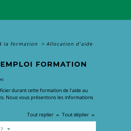
à la formation
>
Allocation d'aide
L'EMPLOI FORMATION
e)
cier durant cette formation de l'aide au
ions. Nous vous présentons les informations
Tout replier
Tout déplier
keyboard_arrow_up
keyboard_arrow_down
 ?