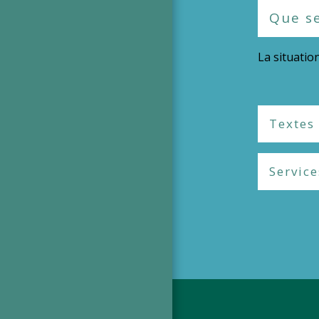
Que se
La situatio
Textes
Service