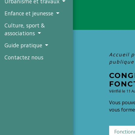
Urbanisme et travaux
Enfance et jeunesse
Culture, sport &
associations
Guide pratique
Accueil p
Contactez nous
publiqu
CONG
FONCT
Vérifié le 11 
Vous pouvez
vous former
Fonction