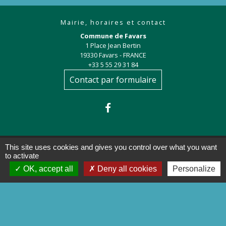
Mairie, horaires et contact
Commune de Favars
1 Place Jean Bertin
19330 Favars - FRANCE
+33 5 55 29 31 84
Contact par formulaire
This site uses cookies and gives you control over what you want
to activate
Liens
OK, accept all
Deny all cookies
Personalize
Préfecture de la Corrèze
Conseil départemental de la