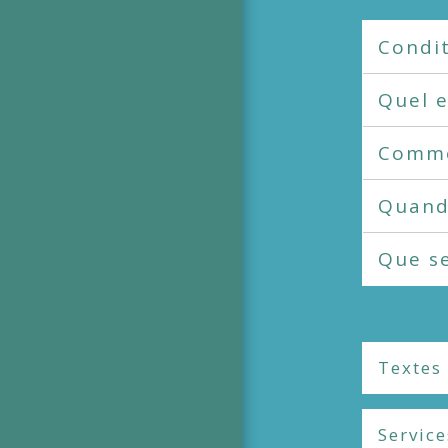
Condi
Quel e
Commen
Quand 
Que se
Textes
Service