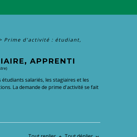
>
Prime d'activité : étudiant,
GIAIRE, APPRENTI
tre)
 étudiants salariés, les stagiaires et les
ions. La demande de prime d'activité se fait
Tout replier
Tout déplier
keyboard_arrow_up
keyboard_arrow_down