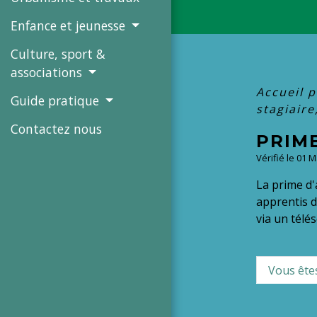
Enfance et jeunesse
Culture, sport &
associations
Accueil p
Guide pratique
stagiaire
Contactez nous
PRIME
Vérifié le 01 
La prime d'a
apprentis d
via un télé
Vous êtes