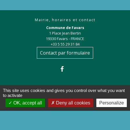
Mairie, horaires et contact
Commune de Favars
1 Place Jean Bertin
19330 Favars - FRANCE
+33 5 55 29 31 84
Contact par formulaire
This site uses cookies and gives you control over what you want
to activate
OK, accept all
Deny all cookies
Personalize
Liens
Préfecture de la Corrèze