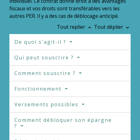
individuel. Ce contrat donne droit à des avantages
fiscaux et vos droits sont transférables vers les
autres PER. Il y a des cas de déblocage anticipé.
Tout replier
Tout déplier
keyboard_arrow_up
keyboard_arrow_down
De quoi s'agit-il ?
Qui peut souscrire ?
Comment souscrire ?
Fonctionnement
Versements possibles
Comment débloquer son épargne
?