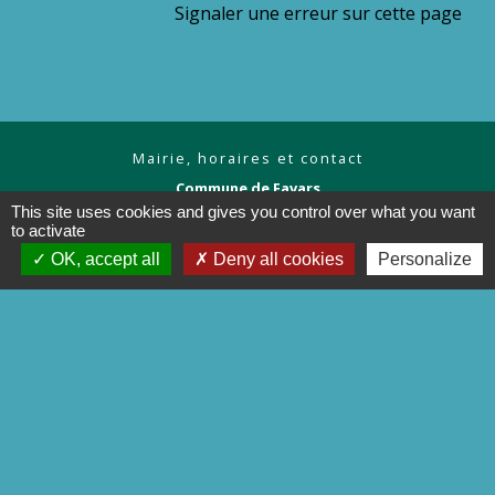
Signaler une erreur sur cette page
Mairie, horaires et contact
Commune de Favars
1 Place Jean Bertin
This site uses cookies and gives you control over what you want
19330 Favars - FRANCE
to activate
+33 5 55 29 31 84
OK, accept all
Deny all cookies
Personalize
Contact par formulaire
Liens