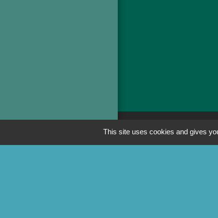
This site uses cookies and gives you
Liens
Préfecture de la
Conseil départem
Site officiel Tull