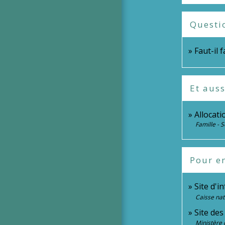
Questi
Faut-il 
Et auss
Allocati
Famille - S
Pour en
Site d'i
Caisse nat
Site des
Ministère 