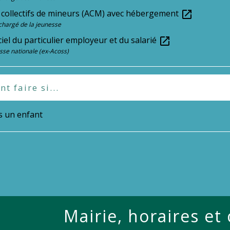
s collectifs de mineurs (ACM) avec hébergement
open_in_new
chargé de la jeunesse
iciel du particulier employeur et du salarié
open_in_new
sse nationale (ex-Acoss)
 faire si...
s un enfant
Mairie, horaires et