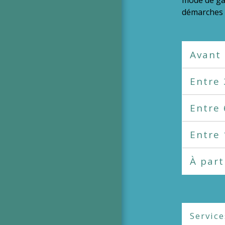
démarches à
Avant
Entre 
Entre 
Entre 
À part
Service