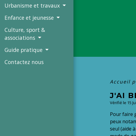
Urbanisme et travaux
Enfance et jeunesse
Culture, sport &
associations
Guide pratique
Contactez nous
Accueil p
J'AI 
Vérifié le 15 J
Pour faire g
peux notamm
seul (aide à
mode de gar