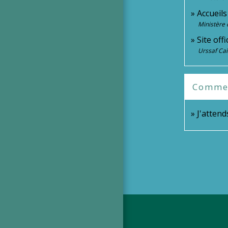
Accueil
Ministère 
Site off
Urssaf Cai
Comment
J'attend