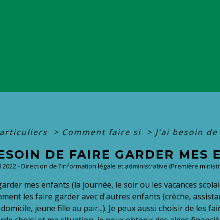
articuliers
>
Comment faire si
>
J'ai besoin de
BESOIN DE FAIRE GARDER MES
ul 2022 - Direction de l'information légale et administrative (Première ministr
arder mes enfants (la journée, le soir ou les vacances scolaire
ent les faire garder avec d'autres enfants (crèche, assistan
 domicile, jeune fille au pair...). Je peux aussi choisir de les f
de choisi et ma situation, je peux obtenir des aides financièr