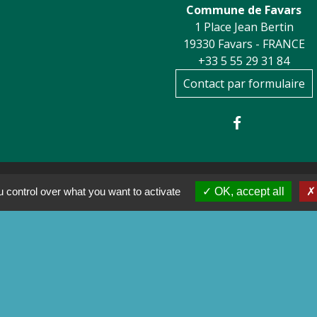
Commune de Favars
1 Place Jean Bertin
19330 Favars - FRANCE
+33 5 55 29 31 84
Contact par formulaire
 control over what you want to activate
OK, accept all
 Corrèze
ental de la Corrèze
e agglo - Ville de Tulle