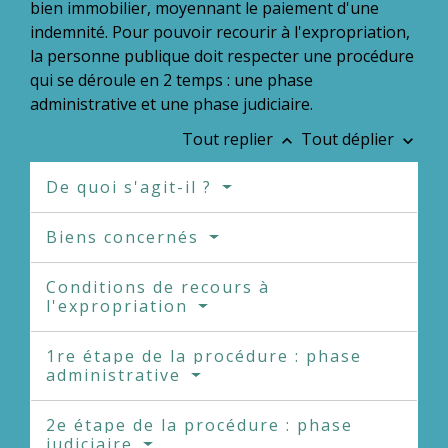
bien immobilier, moyennant le paiement d'une
indemnité. Pour pouvoir recourir à l'expropriation,
la personne publique doit respecter une procédure
qui se déroule en 2 temps : une phase
administrative et une phase judiciaire.
Tout replier
Tout déplier
keyboard_arrow_up
keyboard_arrow_down
De quoi s'agit-il ?
Biens concernés
Conditions de recours à
l'expropriation
1re étape de la procédure : phase
administrative
2e étape de la procédure : phase
judiciaire