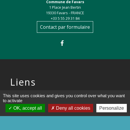
Commune de Favars
1 Place Jean Bertin
19330 Favars - FRANCE
+33 5 55 29 31 84
Contact par formulaire
Liens
Préfecture de la Corrèze
This site uses cookies and gives you control over what you want
to activate
Conseil départemental de la
OK, accept all
Deny all cookies
Personalize
Corrèze
Site officiel Tulle agglo - Ville de