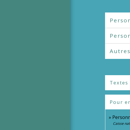
Perso
Perso
Autre
Textes
Pour en
Personne
Caisse nat