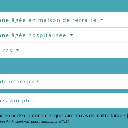
nne âgée en maison de retraite
nne âgée hospitalisée
s cas
 de référence
 savoir plus
 en perte d'autonomie : que faire en cas de maltraitance ?
op
ionale de solidarité pour l'autonomie (CNSA)