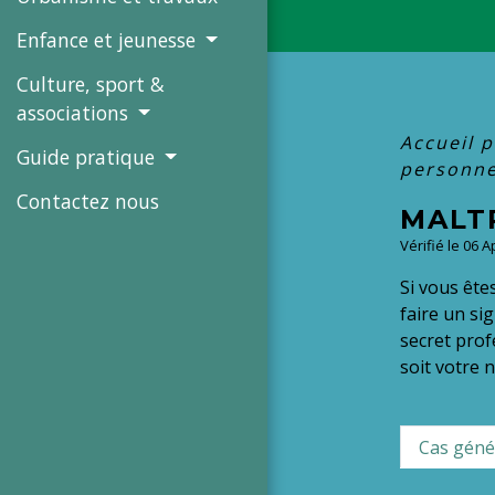
Enfance et jeunesse
Culture, sport &
associations
Accueil p
Guide pratique
personne 
Contactez nous
MALTR
Vérifié le 06 
Si vous ête
faire un si
secret prof
soit votre n
Cas géné