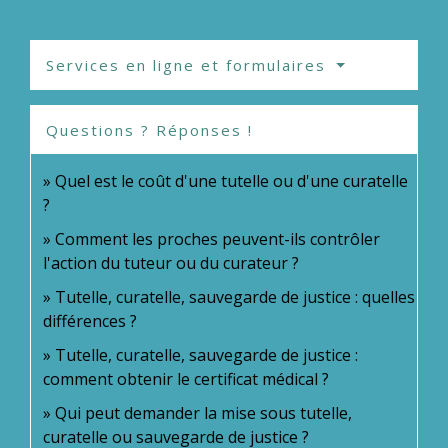
Services en ligne et formulaires
Questions ? Réponses !
Quel est le coût d'une tutelle ou d'une curatelle
?
Comment les proches peuvent-ils contrôler
l'action du tuteur ou du curateur ?
Tutelle, curatelle, sauvegarde de justice : quelles
différences ?
Tutelle, curatelle, sauvegarde de justice :
comment obtenir le certificat médical ?
Qui peut demander la mise sous tutelle,
curatelle ou sauvegarde de justice ?