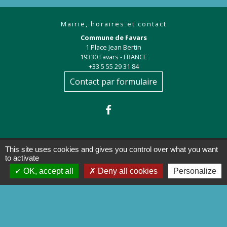
Mairie, horaires et contact
Commune de Favars
1 Place Jean Bertin
19330 Favars - FRANCE
+33 5 55 29 31 84
Contact par formulaire
This site uses cookies and gives you control over what you want
to activate
OK, accept all
Deny all cookies
Personalize
Liens
Préfecture de la Corrèze
Conseil départemental de la