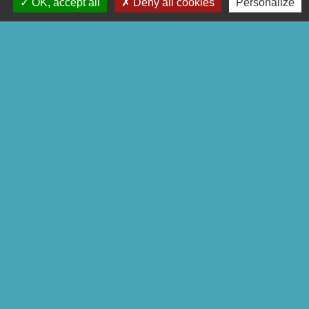
OK, accept all
Deny all cookies
Personalize
Liens
Préfecture de la Corrèze
Conseil départemental de la
Corrèze
Site officiel Tulle agglo - Ville de
Tulle
Commune de Chameyrat
Commune de Saint-Mexant