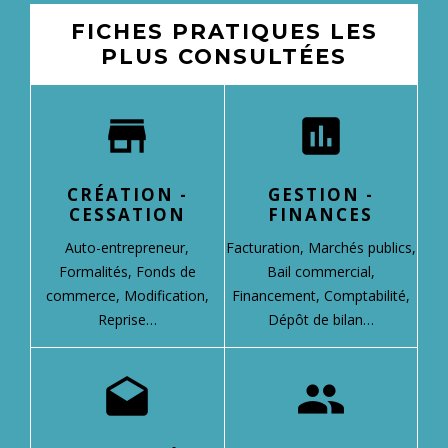
FICHES PRATIQUES LES
PLUS CONSULTÉES
store
assessment
CRÉATION -
GESTION -
CESSATION
FINANCES
Auto-entrepreneur,
Facturation,
Marchés publics,
Formalités,
Fonds de
Bail commercial,
commerce,
Modification,
Financement,
Comptabilité,
Reprise…
Dépôt de bilan…
drafts
people