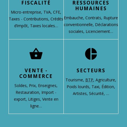
FISCALITÉ
RESSOURCES
HUMAINES
Micro-entreprise,
TVA,
CFE,
Embauche,
Contrats,
Rupture
Taxes - Contributions,
Crédits
conventionnelle,
Déclarations
d’impôt,
Taxes locales…
sociales,
Licenciement…
shopping_basket
pie_chart
VENTE -
SECTEURS
COMMERCE
Tourisme,
BTP
,
Agriculture,
Soldes,
Prix,
Enseignes,
Poids lourds,
Taxi,
Édition,
Restauration,
Import -
Artistes,
Sécurité, …
export,
Litiges,
Vente en
ligne…