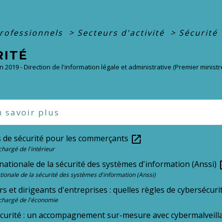
professionnels
>
Secteurs d'activité
>
Sécurité
RITÉ
an 2019 - Direction de l'information légale et administrative (Premier ministr
 savoir plus
s de sécurité pour les commerçants
open_in_new
chargé de l'intérieur
ationale de la sécurité des systèmes d'information (Anssi)
ope
ionale de la sécurité des systèmes d'information (Anssi)
s et dirigeants d'entreprises : quelles règles de cybersécuri
chargé de l'économie
curité : un accompagnement sur-mesure avec cybermalveill