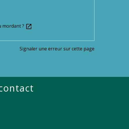
au mordant ?
open_in_new
Signaler une erreur sur cette page
 contact