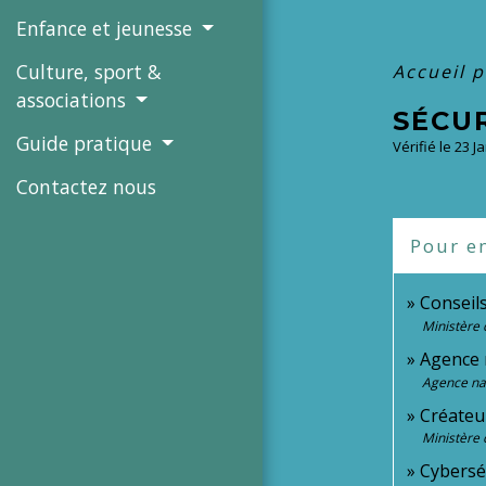
Enfance et jeunesse
Culture, sport &
Accueil 
associations
SÉCU
Guide pratique
Vérifié le 23 J
Contactez nous
Pour en
Conseil
Ministère 
Agence n
Agence nat
Créateur
Ministère 
Cybersé