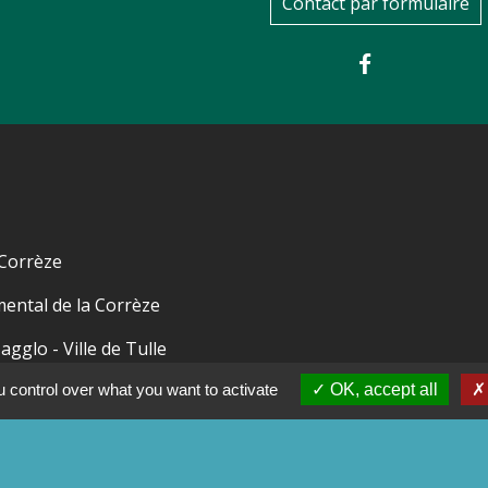
Contact par formulaire
 Corrèze
ental de la Corrèze
e agglo - Ville de Tulle
ameyrat
 control over what you want to activate
OK, accept all
nt-Mexant