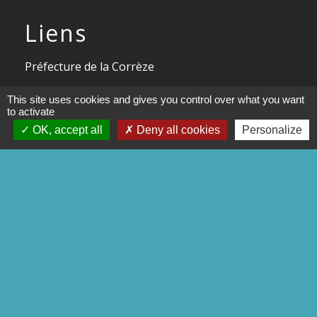
Liens
Préfecture de la Corrèze
Conseil départemental de la
This site uses cookies and gives you control over what you want
Corrèze
to activate
OK, accept all
Deny all cookies
Personalize
Site officiel Tulle agglo - Ville de
Tulle
Commune de Chameyrat
Commune de Saint-Mexant
Mentions légales
-
Politique de confidentialité
-
Accessibilité
-
Plan du site
-
Gestion des cookies