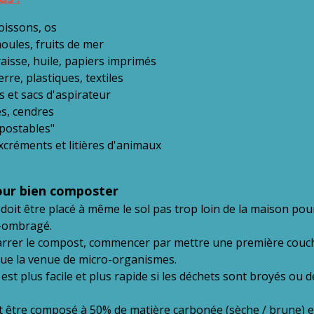
oissons, os
oules, fruits de mer
aisse, huile, papiers imprimés
rre, plastiques, textiles
 et sacs d'aspirateur
és, cendres
postables"
xcréments et litières d'animaux
our bien composter
oit être placé à même le sol pas trop loin de la maison pou
i-ombragé.
rrer le compost, commencer par mettre une première couch
que la venue de micro-organismes.
st plus facile et plus rapide si les déchets sont broyés ou d
 être composé à 50% de matière carbonée (sèche / brune) et