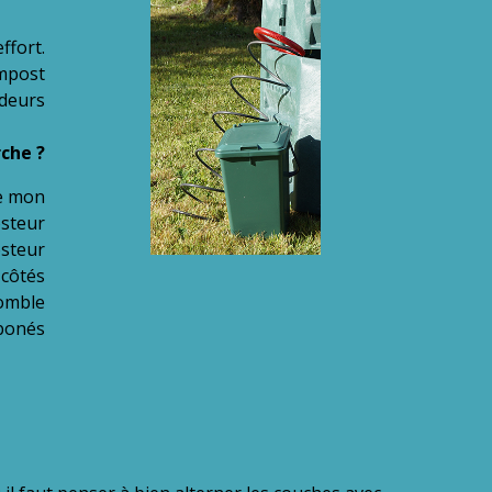
ffort.
ompost
deurs
che ?
de mon
steur
osteur
 côtés
comble
rbonés