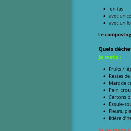
en tas
avec un c
avec un l
Le compostag
Quels déche
Je mets :
Fruits / 
Restes de
Marc de ca
Pain, crou
Cartons b
Essuie-tou
Fleurs, pl
litière d'h
Je ne mets p