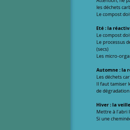
Attention, ne p
les déchets car
Le compost doi
Eté : la réacti
Le compost doit
Le processus de
(secs)
Les micro-organ
Automne : la r
Les déchets car
Il faut tamiser
de dégradation
Hiver : la veill
Mettre à l'abri 
Si une cheminée