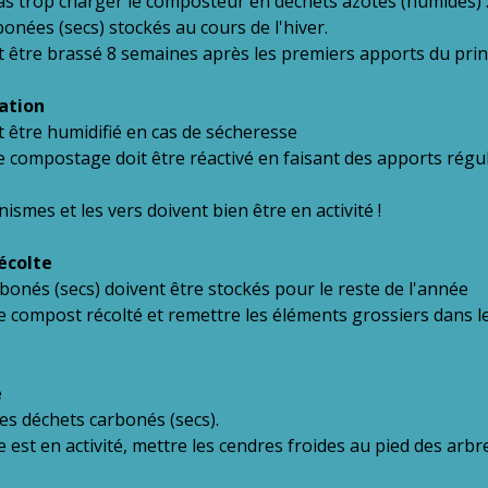
as trop charger le composteur en déchets azotés (humides) : 
bonées (secs) stockés au cours de l'hiver.
t être brassé 8 semaines après les premiers apports du pri
vation
 être humidifié en cas de sécheresse
 compostage doit être réactivé en faisant des apports régu
ismes et les vers doivent bien être en activité !
écolte
bonés (secs) doivent être stockés pour le reste de l'année
 le compost récolté et remettre les éléments grossiers dans l
e
les déchets carbonés (secs).
 est en activité, mettre les cendres froides au pied des arbr