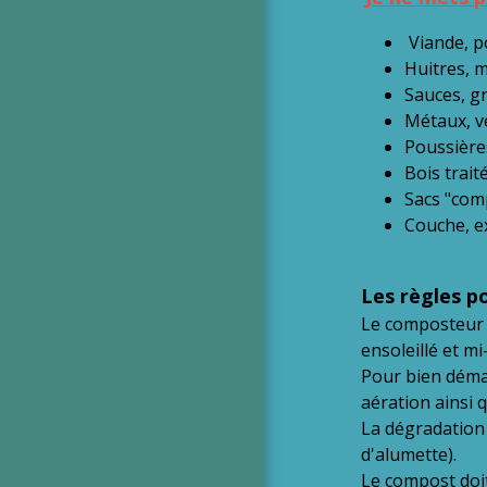
Viande, p
Huitres, m
Sauces, gr
Métaux, ve
Poussières
Bois trait
Sacs "com
Couche, e
Les règles p
Le composteur d
ensoleillé et m
Pour bien déma
aération ainsi 
La dégradation e
d'alumette).
Le compost doit