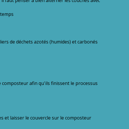
il faut penser à bien alterner les couches avec
ntemps
liers de déchets azotés (humides) et carbonés
e composteur afin qu'ils finissent le processus
es et laisser le couvercle sur le composteur