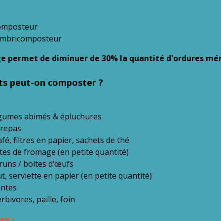
omposteur
ombricomposteur
e permet de diminuer de 30% la quantité d'ordures mé
ts peut-on composter ?
légumes abimés & épluchures
 repas
fé, filtres en papier, sachets de thé
tes de fromage (en petite quantité)
runs / boites d’œufs
t, serviette en papier (en petite quantité)
antes
erbivores, paille, foin
as :