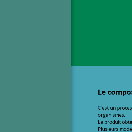
Le compo
C'est un proces
organismes.
Le produit obte
Plusieurs mode