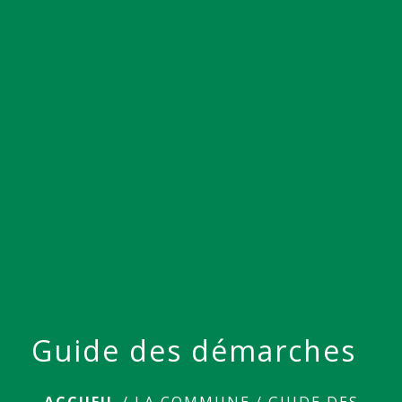
menu
Guide des démarches
ACCUEIL
/
LA COMMUNE
/
GUIDE DES