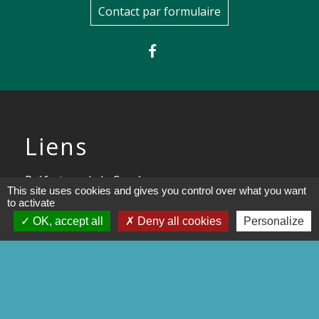
Contact par formulaire
Liens
Préfecture de la Corrèze
This site uses cookies and gives you control over what you want
to activate
Conseil départemental de la
OK, accept all
Deny all cookies
Personalize
Corrèze
Site officiel Tulle agglo - Ville de
Tulle
Commune de Chameyrat