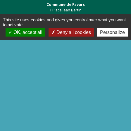
Commune de Favars
1 Place Jean Bertin
19330 Favars - FRANCE
This site uses cookies and gives you control over what you want
+33 5 55 29 31 84
to activate
Contact par formulaire
OK, accept all
Deny all cookies
Personalize
Liens
Préfecture de la Corrèze
Conseil départemental de la
Corrèze
Site officiel Tulle agglo - Ville de