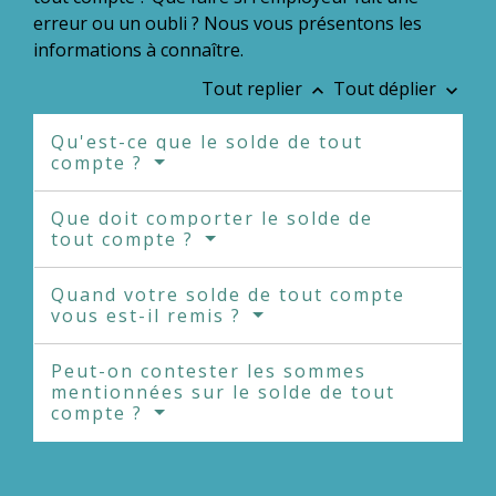
erreur ou un oubli ? Nous vous présentons les
informations à connaître.
Tout replier
Tout déplier
keyboard_arrow_up
keyboard_arrow_down
Qu'est-ce que le solde de tout
compte ?
Que doit comporter le solde de
tout compte ?
Quand votre solde de tout compte
vous est-il remis ?
Peut-on contester les sommes
mentionnées sur le solde de tout
compte ?